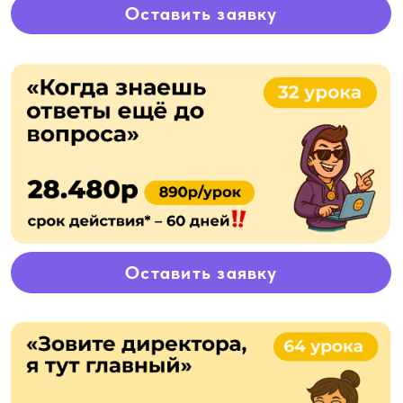
Оставить заявку
*
срок действия абонемента
начинается в день оплаты
СКИДКИ
Бесплатный урок тебе и другу по
суперсекретному
промокоду!
Только Тссс...
Подробнее