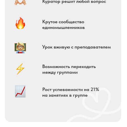
Ведущие преподаватели
:
выпускники МГУ им. М.В.
Ломоносова / призёры олимпиад
Экономия на индивидуальном занятии
с репетитором.
Тот же результат, но значительно
дешевле!
НАШИ ГРУППОВЫЕ УРОКИ
С ПРОВЕРКОЙ РАБОТ ОТ
ДЕЙСТВУЮЩИХ