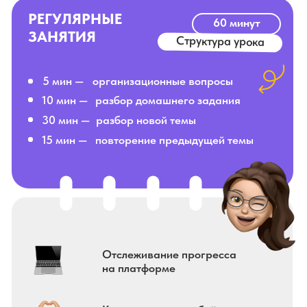
КУРСЕ
ТУР по ОГЭ/ЕГЭ для тех, кому нужен
не Репетитор, а Результат!
Смотри лекции в любое время
Занимайся в группе с
единомышленниками
Задай 1001 вопрос куратору
Эффективная программа и
измеримый результат