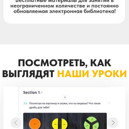
Оставить заявку
Оставить заявку
60 мин.
30 мин.
*
срок действия абонемента
начинается в день оплаты
2 бесплатных урока
если вы привели в школу друга!
СТОИМОСТЬ
АБОНЕМЕНТОВ