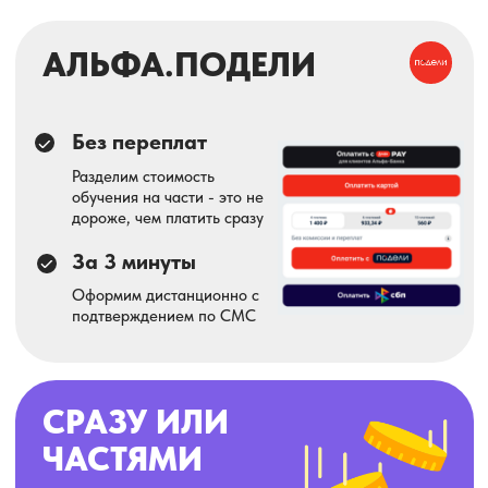
ИНОГДА ДАЖЕ
ГЕНИАЛЬНО!
по нашему
скромному мнению
ВАМ ТУДА, ЕСЛИ:
Хотите учиться, но чтобы без занудства
Любите халяву, бонусы и всякие плюшки
Не прочь посмеяться над нашими шутками
про учебу