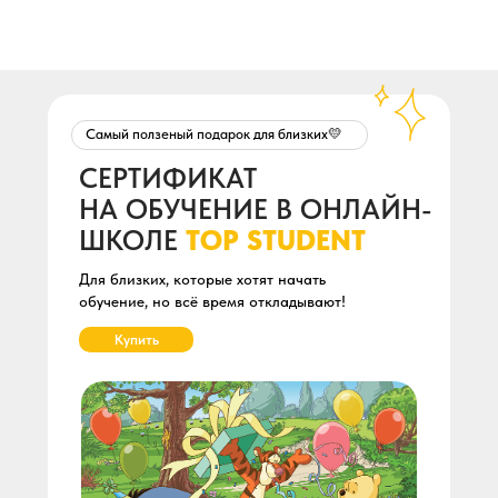
ПРЕПОДАВАТЕЛЕЙ ШКОЛЫ
ПО РУССКОМУ ЯЗЫКУ И
МАТЕМАТИКЕ
ОГЭ И ЕГЭ
Самый ползеный подарок для близких💛
СЕРТИФИКАТ
НА ОБУЧЕНИЕ В ОНЛАЙН-
ШКОЛЕ
TOP STUDENT
P.S.
Мы уже создаём курсы
Для близких, которые хотят начать
по другим предметам, но
обучение, но всё время откладывают!
нам нужно время, чтобы
сделать это качественно!
Купить