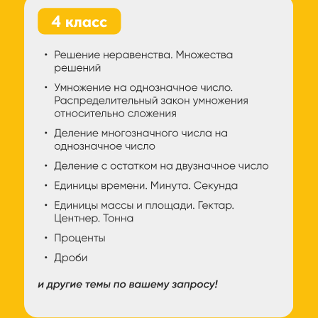
КАКОЙ
РЕЗУЛЬТАТ
УЧЕНИК ПОЛУЧИТ
ПОСЛЕ ЗАНЯТИЙ:
– Полностью разберется в предмете
– Перестанет бояться математики и
полюбит решать новые задачи и примеры
– Начнёт с интересом относиться к
предмету
– Научится решать примеры
самостоятельно, без посторонней помощи
– Разберётся даже в самых сложных темах
– Плохая оценка в школе больше не будет
проблемой