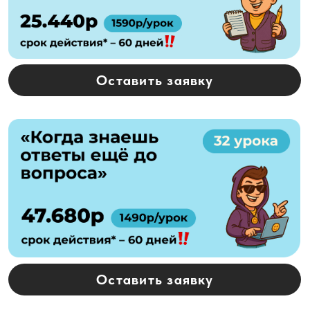
Структура урока
5 мин —
организационные вопросы
10 мин —
разбор домашнего задания
30 мин —
разбор новой темы
15 мин —
повторение предыдущей темы
Отслеживание прогресса
на платформе
Куратор решит любой вопрос
Крутое сообщество
единомышленников