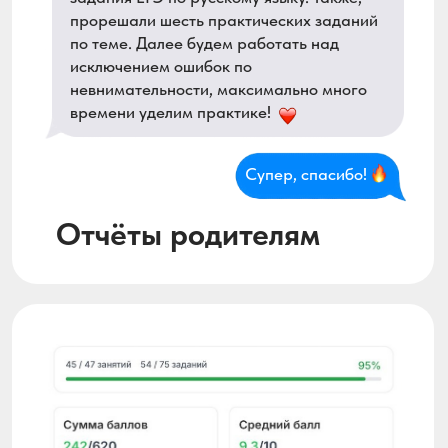
Бесплатные материалы для занятий в
неограниченном количестве и постоянно
обновляемая электронная библиотека!
ПОСМОТРЕТЬ, КАК
ВЫГЛЯДЯТ
НАШИ УРОКИ
60 мин.
30 мин.