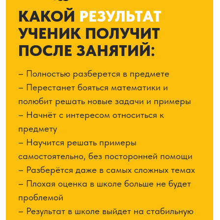
Теория + практика
Занятие прошло очень продуктивно,
хвалю за вовлечённость на уроке!
Полностью успели разобрать "Корни с
чередованием" в рамках девятого
задания ЕГЭ по русскому языку. Также,
прорешали шесть практических заданий
по теме. Далее будем работать над
исключением ошибок по
невнимательности, максимально много
времени уделим практике!
Супер, спасибо!