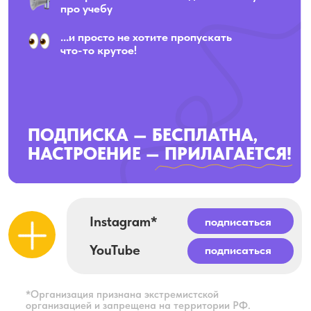
Только актуальная практика из банка ФИПИ,
90% из которой ВСЕГДА попадается на экзамене
Уроки построены по принципу
"20% информации – 80% результата"
Каждый, кто занимается на курсе, имеет 100%
шанс на успешную сдачу экзамена
Каждый ученик, сдавший экзамен на высокий балл,
обладает большинством знаний из нашей программы
Если есть желание —
есть 1000 возможностей
,
если нет желания —
есть 1000 причин