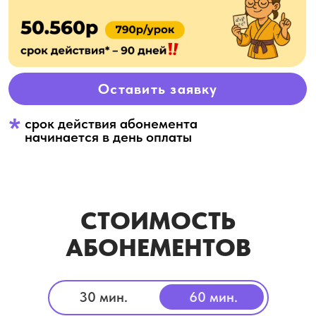
ОПЛАЧИВАЙ
ЛЮБЫМ
УДОБНЫМ СПОСОБОМ
АЛЬФА.ПОДЕЛИ
Без переплат
Разделим стоимость
обучения на части - это не
дороже, чем платить сразу
За 3 минуты
Оформим дистанционно с
подтверждением по СМС
СРАЗУ ИЛИ